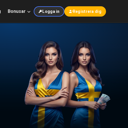
g
Bonusar
Logga in
Registrera dig