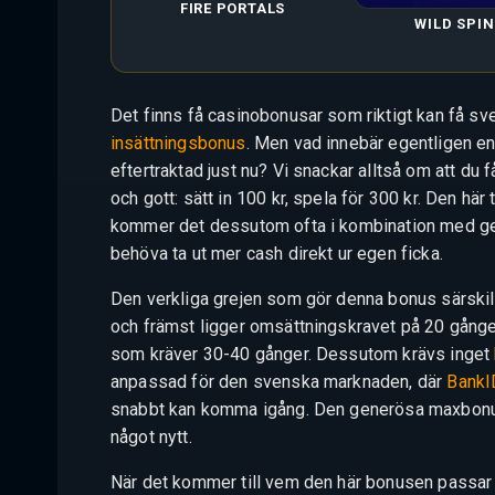
FIRE PORTALS
WILD SPIN
Det finns få casinobonusar som riktigt kan få s
insättningsbonus
. Men vad innebär egentligen en
eftertraktad just nu? Vi snackar alltså om att du 
och gott: sätt in 100 kr, spela för 300 kr. Den h
kommer det dessutom ofta i kombination med gen
behöva ta ut mer cash direkt ur egen ficka.
Den verkliga grejen som gör denna bonus särskilt 
och främst ligger omsättningskravet på 20 gånger
som kräver 30-40 gånger. Dessutom krävs inget
anpassad för den svenska marknaden, där
BankI
snabbt kan komma igång. Den generösa maxbonus
något nytt.
När det kommer till vem den här bonusen passar b