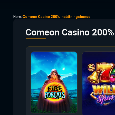
Hem
Comeon Casino 200% Insättningsbonus
Comeon Casino 200% 