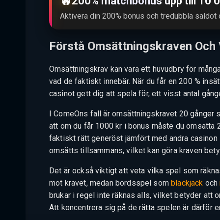
🔥
200% matchbonus upp till 10 0
Aktivera din 200% bonus och tredubbla saldot d
Förstå Omsättningskraven Och 
Omsättningskrav kan vara ett huvudbry för många s
vad de faktiskt innebär. När du får en 200 % in
casinot gett dig att spela för, ett visst antal gång
I ComeOns fall är omsättningskravet 20 gånger s
att om du får 1000 kr i bonus måste du omsätta 20 
faktiskt rätt generöst jämfört med andra casino
omsätts tillsammans, vilket kan göra kraven betyd
Det är också viktigt att veta vilka spel som räkn
mot kravet, medan bordsspel som
blackjack
och
brukar i regel inte räknas alls, vilket betyder at
Att koncentrera sig på de rätta spelen är därför 