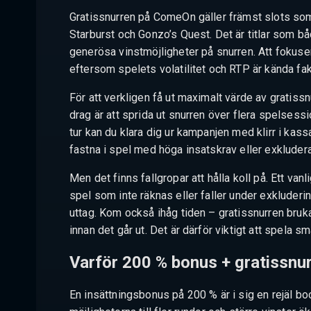
Gratissnurren på ComeOn gäller främst slots som
Starburst och Gonzo’s Quest. Det är titlar som bå
generösa vinstmöjligheter på snurren. Att fokuse
eftersom spelets volatilitet och RTP är kända fakt
För att verkligen få ut maximalt värde av gratissnu
drag är att sprida ut snurren över flera spelsessi
tur kan du klara dig ur kampanjen med klirr i kassa
fastna i spel med höga insatskrav eller exkluder
Men det finns fallgropar att hålla koll på. Ett van
spel som inte räknas eller faller under exkludering
uttag. Kom också ihåg tiden – gratissnurren bruka
innan det går ut. Det är därför viktigt att spela s
Varför 200 % bonus + gratissnu
En insättningsbonus på 200 % är i sig en rejäl boo