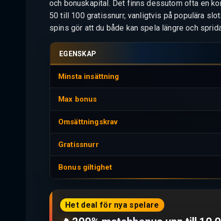
och bonuskapital. Det finns dessutom ofta en k
50 till 100 gratissnurr, vanligtvis på populära s
spins gör att du både kan spela längre och sprida
EGENSKAP
Minsta insättning
Max bonus
Omsättningskrav
Gratissnurr
Bonus giltighet
Het deal för nya spelare