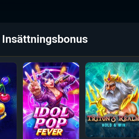
Insättningsbonus