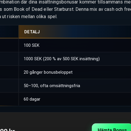
ombination där dina insättningsbonusar kommer tillsammans m
lots som Book of Dead eller Starburst. Denna mix av cash och fre
 ut risken mellan olika spel.
DETALJ
100 SEK
1000 SEK (200 % av 500 SEK insättning)
20 gånger bonusbeloppet
50–100, ofta omsättningsfria
60 dagar
Hämta Bonus