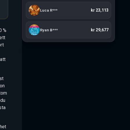
kr 7,221
Emma R***
0 %
kr 23,113
Luca R***
ett
rt
n
att
st
non
utom
 du
sta
ghet