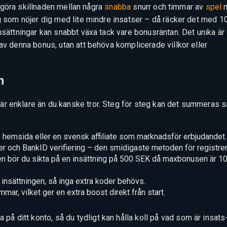
an göra skillnaden mellan några
snabba
snurr och timmar av
spel
ig som nöjer dig med lite mindre insatser – då räcker det med 1
nsättningar kan snabbt växa tack vare bonusräntan. Det unika är 
av denna bonus, utan att behöva komplicerade villkor eller
n
r enklare än du kanske tror. Steg för steg kan det summeras s
 hemsida eller en svensk affiliate som marknadsför erbjudandet.
r och BankID verifiering – den smidigaste metoden för registrer
en bör du sikta på en insättning på 500 SEK då maxbonusen är 1
nsättningen, så inga extra koder behövs.
mmar, vilket ger en extra boost direkt från start.
 ditt konto, så du tydligt kan hålla koll på vad som är insats