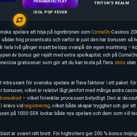
TRITON'S REALM
IDOL POP FEVER
venska spelare att höja på ögonbrynen som
ComeOn
Casinos 20
 sådan hög procentsats och varför är just den här bonusen så h
får hela två gånger insatt belopp ovanpå din egen insättning – ko
är typen av bonus ger rejält med extra spelkapital, och på ComeO
erösa gratissnurr som gör att du kan testa på flera
slots
utan 
intressant för svenska spelare är flera faktorer i ett paket: för
 bonusen, vilket är relativt lågt jämfört med många andra casi
bonuskod
– vilket förenklar processen betydligt. Den är dess
D
krävs vid
registrering
, vilket både skapar trygghet och gör att
en på 1000 SEK lockar både nya spelare och dem som vill te
äst är svaret rätt brett. För highrollers ger 200 % bonus möjli