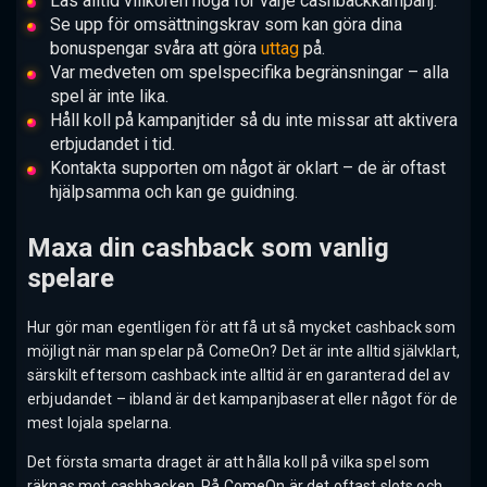
Läs alltid villkoren noga för varje cashbackkampanj.
Se upp för omsättningskrav som kan göra dina
bonuspengar svåra att göra
uttag
på.
Var medveten om spelspecifika begränsningar – alla
spel är inte lika.
Håll koll på kampanjtider så du inte missar att aktivera
erbjudandet i tid.
Kontakta supporten om något är oklart – de är oftast
hjälpsamma och kan ge guidning.
Maxa din cashback som vanlig
spelare
Hur gör man egentligen för att få ut så mycket cashback som
möjligt när man spelar på ComeOn? Det är inte alltid självklart,
särskilt eftersom cashback inte alltid är en garanterad del av
erbjudandet – ibland är det kampanjbaserat eller något för de
mest lojala spelarna.
Det första smarta draget är att hålla koll på vilka spel som
räknas mot cashbacken. På ComeOn är det oftast slots och