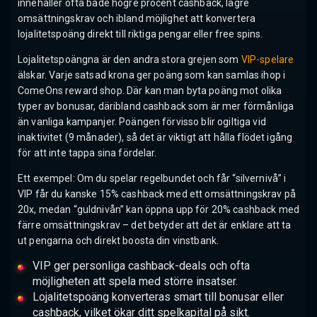
innehåller ofta både högre procent cashback, lägre
omsättningskrav och ibland möjlighet att konvertera
lojalitetspoäng direkt till riktiga pengar eller free spins.
Lojalitetspoängna är den andra stora grejen som
VIP-spelare
älskar. Varje satsad krona ger poäng som kan samlas ihop i
ComeOns reward shop. Där kan man byta poäng mot olika
typer av bonusar, däribland cashback som är mer förmånliga
än vanliga kampanjer. Poängen förvisso blir ogiltiga vid
inaktivitet (9 månader), så det är viktigt att hålla flödet igång
för att inte tappa sina fördelar.
Ett exempel: Om du spelar regelbundet och får “silvernivå” i
VIP får du kanske 15% cashback med ett omsättningskrav på
20x, medan “guldnivån” kan öppna upp för 20% cashback med
färre omsättningskrav – det betyder att det är enklare att ta
ut pengarna och direkt boosta din vinstbank.
VIP ger personliga cashback-deals och ofta
möjligheten att spela med större insatser.
Lojalitetspoäng konverteras smart till bonusar eller
cashback, vilket ökar ditt spelkapital på sikt.