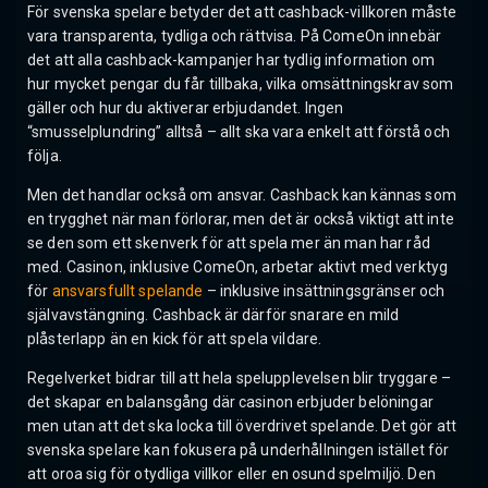
För svenska spelare betyder det att cashback-villkoren måste
vara transparenta, tydliga och rättvisa. På ComeOn innebär
det att alla cashback-kampanjer har tydlig information om
hur mycket pengar du får tillbaka, vilka omsättningskrav som
gäller och hur du aktiverar erbjudandet. Ingen
“smusselplundring” alltså – allt ska vara enkelt att förstå och
följa.
Men det handlar också om ansvar. Cashback kan kännas som
en trygghet när man förlorar, men det är också viktigt att inte
se den som ett skenverk för att spela mer än man har råd
med. Casinon, inklusive ComeOn, arbetar aktivt med verktyg
för
ansvarsfullt spelande
– inklusive insättningsgränser och
självavstängning. Cashback är därför snarare en mild
plåsterlapp än en kick för att spela vildare.
Regelverket bidrar till att hela spelupplevelsen blir tryggare –
det skapar en balansgång där casinon erbjuder belöningar
men utan att det ska locka till överdrivet spelande. Det gör att
svenska spelare kan fokusera på underhållningen istället för
att oroa sig för otydliga villkor eller en osund spelmiljö. Den