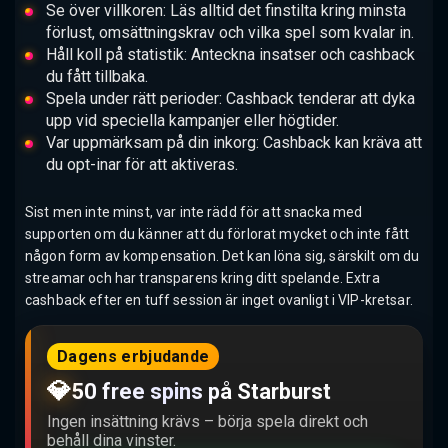
Se över villkoren: Läs alltid det finstilta kring minsta
förlust, omsättningskrav och vilka spel som kvalar in.
Håll koll på statistik: Anteckna insatser och cashback
du fått tillbaka.
Spela under rätt perioder: Cashback tenderar att dyka
upp vid speciella kampanjer eller högtider.
Var uppmärksam på din inkorg: Cashback kan kräva att
du opt-inar för att aktiveras.
Sist men inte minst, var inte rädd för att snacka med
supporten om du känner att du förlorat mycket och inte fått
någon form av kompensation. Det kan löna sig, särskilt om du
streamar och har transparens kring ditt spelande. Extra
cashback efter en tuff session är inget ovanligt i VIP-kretsar.
Dagens erbjudande
💎
50 free spins på Starburst
Ingen insättning krävs – börja spela direkt och
behåll dina vinster.