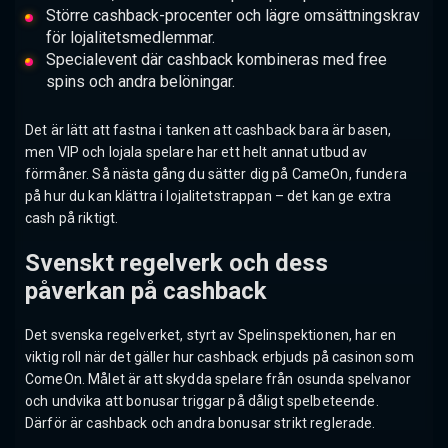
Större cashback-procenter och lägre omsättningskrav
för lojalitetsmedlemmar.
Specialevent där cashback kombineras med free
spins och andra belöningar.
Det är lätt att fastna i tanken att cashback bara är basen,
men VIP och lojala spelare har ett helt annat utbud av
förmåner. Så nästa gång du sätter dig på CameOn, fundera
på hur du kan klättra i lojalitetstrappan – det kan ge extra
cash på riktigt.
Svenskt regelverk och dess
påverkan på cashback
Det svenska regelverket, styrt av Spelinspektionen, har en
viktig roll när det gäller hur cashback erbjuds på casinon som
ComeOn. Målet är att skydda spelare från osunda spelvanor
och undvika att bonusar triggar på dåligt spelbeteende.
Därför är cashback och andra bonusar strikt reglerade.