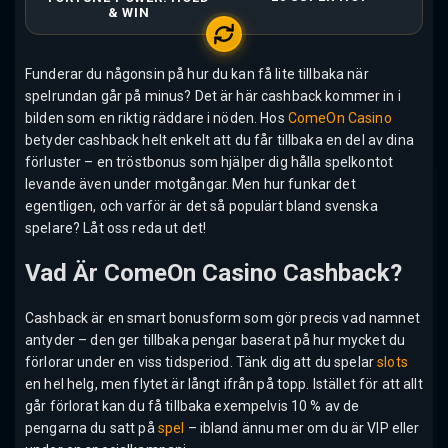
& WIN
Funderar du någonsin på hur du kan få lite tillbaka när
spelrundan går på minus? Det är här cashback kommer in i
bilden som en riktig räddare i nöden. Hos
ComeOn Casino
betyder cashback helt enkelt att du får tillbaka en del av dina
förluster – en tröstbonus som hjälper dig hålla spelkontot
levande även under motgångar. Men hur funkar det
egentligen, och varför är det så populärt bland svenska
spelare? Låt oss reda ut det!
Vad Är ComeOn Casino Cashback?
Cashback är en smart bonusform som gör precis vad namnet
antyder – den ger tillbaka pengar baserat på hur mycket du
förlorar under en viss tidsperiod. Tänk dig att du spelar
slots
en hel helg, men flytet är långt ifrån på topp. Istället för att allt
går förlorat kan du få tillbaka exempelvis 10 % av de
pengarna du satt på
spel
– ibland ännu mer om du är VIP eller