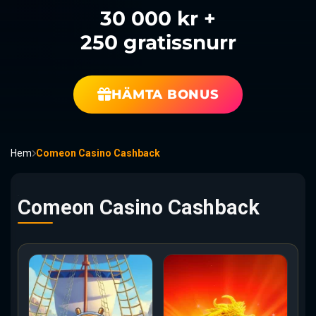
30 000 kr +
250 gratissnurr
HÄMTA BONUS
Hem
Comeon Casino Cashback
Comeon Casino Cashback