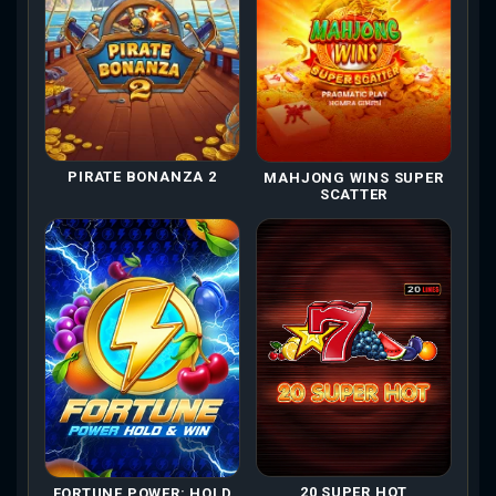
PIRATE BONANZA 2
MAHJONG WINS SUPER
SCATTER
20 SUPER HOT
FORTUNE POWER: HOLD