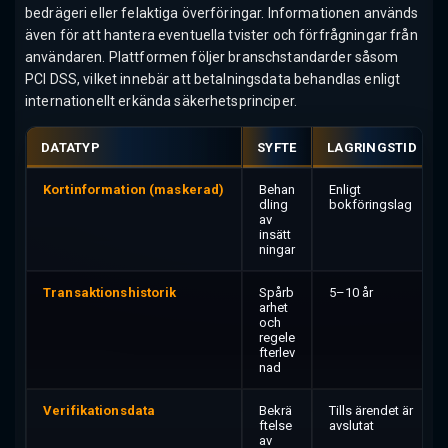
bedrägeri eller felaktiga överföringar. Informationen används
även för att hantera eventuella tvister och förfrågningar från
användaren. Plattformen följer branschstandarder såsom
PCI DSS, vilket innebär att betalningsdata behandlas enligt
internationellt erkända säkerhetsprinciper.
DATATYP
SYFTE
LAGRINGSTID
Kortinformation (maskerad)
Behan
Enligt
dling
bokföringslag
av
insätt
ningar
Transaktionshistorik
Spårb
5–10 år
arhet
och
regele
fterlev
nad
Verifikationsdata
Bekrä
Tills ärendet är
ftelse
avslutat
av