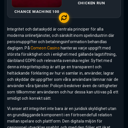
CHICKEN RUN
CHANCE MACHINE 100
Integritet och dataskydd är centrala principer för alla
moderna onlinetjänster, och särskilt inom spelindustrin där
personuppgifter och betalningsinformation behandlas
dagligen. På
Comeon Casino
hanteras varje uppgift med
största försiktighet och i enlighet med gällande lagstiftning,
däribland GDPR och relevanta svenska regler. Syftet med
denna integritetspolicy är att ge en transparent och
heltäckande förklaring av hur vi samlar in, använder, lagrar
och skyddar de uppgifter som våra användare lämnar när de
använder våra tjänster. Policyn beskriver även de rättigheter
som tillkommer användaren och hur dessa kan utövas på ett
smidigt och korrekt sätt.
Vi anser att integritet inte bara är en juridisk skyldighet utan
en grundläggande komponent i en förtroendefull relation
mellan spelare och plattform. Den digitala miljön för
casinospel utvecklas snabbt, och med den följer ett ökat