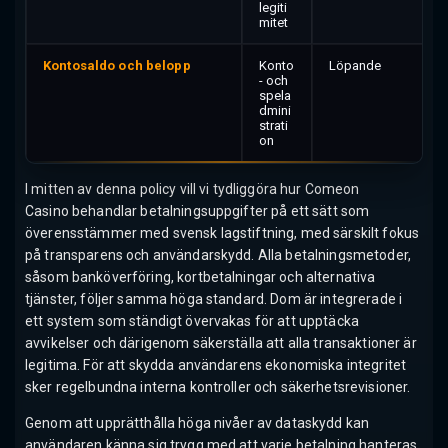
legiti
mitet
Kontosaldo och belopp
Konto
Löpande
- och
spela
dmini
strati
on
I mitten av denna policy vill vi tydliggöra hur Comeon
Casino behandlar betalningsuppgifter på ett sätt som
överensstämmer med svensk lagstiftning, med särskilt fokus
på transparens och användarskydd. Alla betalningsmetoder,
såsom banköverföring, kortbetalningar och alternativa
tjänster, följer samma höga standard. Dom är integrerade i
ett system som ständigt övervakas för att upptäcka
avvikelser och därigenom säkerställa att alla transaktioner är
legitima. För att skydda användarens ekonomiska integritet
sker regelbundna interna kontroller och säkerhetsrevisioner.
Genom att upprätthålla höga nivåer av dataskydd kan
användaren känna sig trygg med att varje betalning hanteras