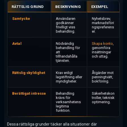
RÄTTSLIG GRUND
BESKRIVNING
EXEMPEL
Samtycke
Användaren
Nyhetsbrev,
godkänner
marknadsföri
frivilligt viss
ngspreferens
behandling.
er.
Avtal
Nödvändig
Skapa konto
,
behandling för
genomföra
att
insättningar
tillhandahålla
och uttag.
tjänsten.
Rättslig skyldighet
Krav enligt
Åtgärder mot
lagstiftning eller
penningtvätt,
myndigheter.
bokföring.
Berättigat intresse
Behandling
Säkerhetskon
krävs för
troller, teknisk
verksamhetens
optimering.
legitima
funktion.
Dessa rättsliga grunder täcker alla situationer där