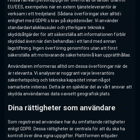
I vissa fall kan personuppgifter överföras till länder utanför
EU/EES, exempelvis när en extern tjänsteleverantör är
verksam i ett tredjeland. Sådana överföringar sker alltid i
enlighet med GDPR:s krav på skyddsnivåer. Vi använder
standardavtalsklausuler och ytterligare tekniska
skyddsåtgärder för att säkerställa att informationen förblir
skyddad även när den behandlas i ett land med annan
lagstiftning. Ingen överföring genomförs utan att först
säkerställa att motsvarande säkerhetsnivå kan upprätthållas.
Användaren informeras alltid om dessa överföringar när de
är relevanta. Vi analyserar noggrant varje leverantörs
säkerhetspolicy och tekniska kapacitet innan något
samarbete initieras. Detta är en självklar del av vårt ansvar att
skydda användarnas data oavsett geografisk plats.
Dina rättigheter som användare
Som registrerad användare har du omfattande rättigheter
enligt GDPR. Dessa rättigheter är centrala för att du ska ha
kontroll över dina egna uppgifter. Plattformen erbjuder