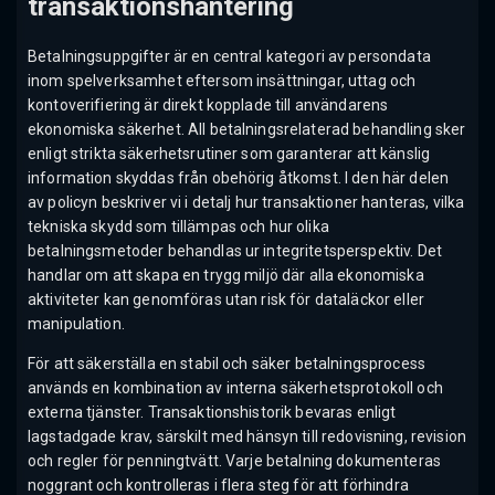
transaktionshantering
Betalningsuppgifter är en central kategori av persondata
inom spelverksamhet eftersom insättningar, uttag och
kontoverifiering är direkt kopplade till användarens
ekonomiska säkerhet. All betalningsrelaterad behandling sker
enligt strikta säkerhetsrutiner som garanterar att känslig
information skyddas från obehörig åtkomst. I den här delen
av policyn beskriver vi i detalj hur transaktioner hanteras, vilka
tekniska skydd som tillämpas och hur olika
betalningsmetoder behandlas ur integritetsperspektiv. Det
handlar om att skapa en trygg miljö där alla ekonomiska
aktiviteter kan genomföras utan risk för dataläckor eller
manipulation.
För att säkerställa en stabil och säker betalningsprocess
används en kombination av interna säkerhetsprotokoll och
externa tjänster. Transaktionshistorik bevaras enligt
lagstadgade krav, särskilt med hänsyn till redovisning, revision
och regler för penningtvätt. Varje betalning dokumenteras
noggrant och kontrolleras i flera steg för att förhindra