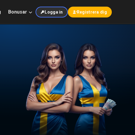
g
Bonusar
Logga in
Registrera dig