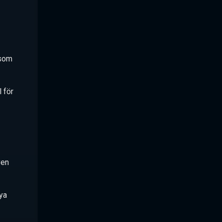
 som
l för
ven
ya