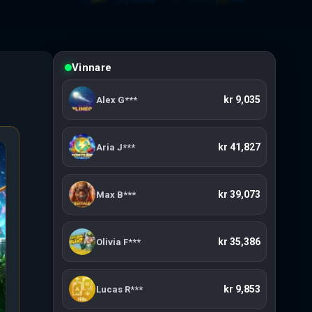
Vinnare
kr 4,918
Olivia G***
kr 9,035
Alex G***
kr 41,827
Aria J***
kr 39,073
Max B***
kr 35,386
Olivia F***