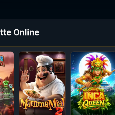
te Online