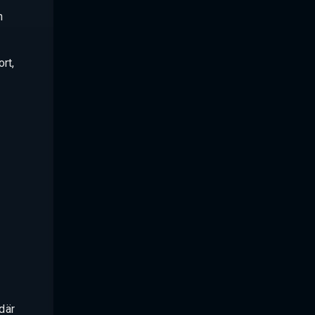
n
rt,
där