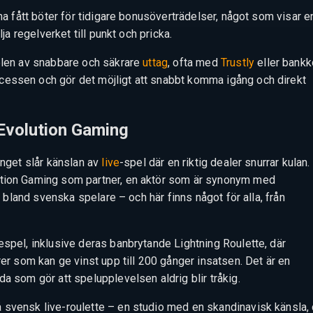
 ha fått böter för tidigare bonusöverträdelser, något som visar e
ja regelverket till punkt och pricka.
delen av snabbare och säkrare
uttag
, ofta med
Trustly
eller bankko
cessen och gör det möjligt att snabbt komma igång och direkt
Evolution Gaming
inget slår känslan av
live
-spel där en riktig dealer snurrar kulan.
ution Gaming som partner, en aktör som är synonym med
t bland svenska spelare – och här finns något för alla, från
espel, inklusive deras banbrytande Lightning Roulette, där
rer som kan ge vinst upp till 200 gånger insatsen. Det är en
a som gör att spelupplevelsen aldrig blir tråkig.
 svensk live-roulette – en studio med en skandinavisk känsla, 